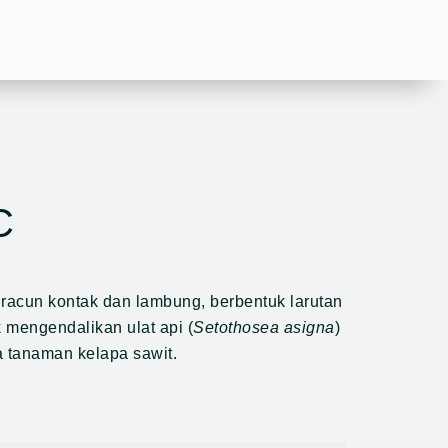
C
 racun kontak dan lambung, berbentuk larutan
k mengendalikan ulat api (
Setothosea asigna
)
a tanaman kelapa sawit.