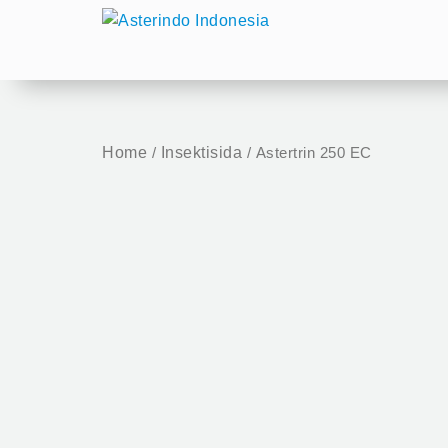
Skip
to
content
Home
Insektisida
/
/ Astertrin 250 EC