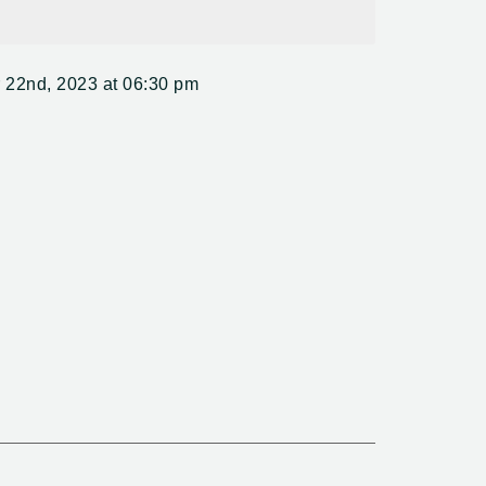
jenis hama pada bermacam-macam tanaman
sipermetrin 250g/l
 22nd, 2023 at 06:30 pm
g cepat
lama pada tanaman, sehingga dapat mengurangi
RI.01010120052231
pekatan emulsi
kuning
kontak dan lambung
80ml, 200ml, 400ml dan 1ltr