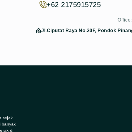
+62 2175915725
Office:
Jl.Ciputat Raya No.20F, Pondok Pinan
n sejak
i banyak
erak di