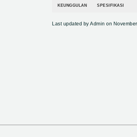
KEUNGGULAN
SPESIFIKASI
Efektif mengendalikan berbagai 
Bahan aktif
Last updated by Admin on November
Memberikan efek “knock down” yan
Memiliki daya residu yang tahan 
Nomor pendaftaran
jumlah penyemprotan
Formulasi
Warna formulasi
Cara kerja
Kemasan