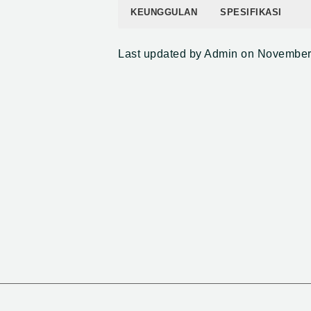
KEUNGGULAN
SPESIFIKASI
Mengandung 2 bahan aktif sehingga l
Bahan aktif
d
Last updated by Admin on November
mengatasi penyakit bercak daun p
Memelihara kesehatan tanaman da
Nomor pendaftaran
RI.0102
Kandungan ZPT mendorong jumlah a
Formulasi
pekatan 
Warna formulasi
kuning
Cara kerja
sistemik
Kemasan
80ml dan