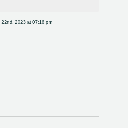
ebih efektif bekerja preventif dan kuratif
ifenoconazole 150g/l + tebuconazole 150g/l
 22nd, 2023 at 07:16 pm
ada tanaman padi
n meningkatkan hasil panen
0120083182
nakan padi dan pengisian lebih maksimal
emulsi
 250ml