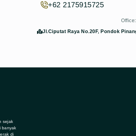
+62 2175915725
Office:
Jl.Ciputat Raya No.20F, Pondok Pinan
n sejak
i banyak
erak di