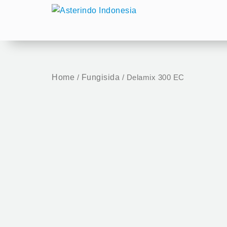
Skip
to
content
Home
Fungisida
/
/ Delamix 300 EC