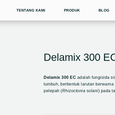
TENTANG KAMI
PRODUK
BLOG
Delamix 300 E
Delamix 300 EC
adalah fungisida si
tumbuh, berbentuk larutan berwarna 
pelepah (
Rhizoctonia solani
) pada t