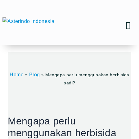
Skip
to
content
TENTANG KAMI
Home
Blog
»
»
Mengapa perlu menggunakan herbisida
padi?
Mengapa perlu
menggunakan herbisida