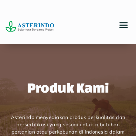
Skip
to
content
TENTANG KAMI
Produk Kami
Asterindo menyediakan produk berkualitas dan
bersertifikasi yang sesuai untuk kebutuhan
pertanian atau perkebunan di Indonesia dalam