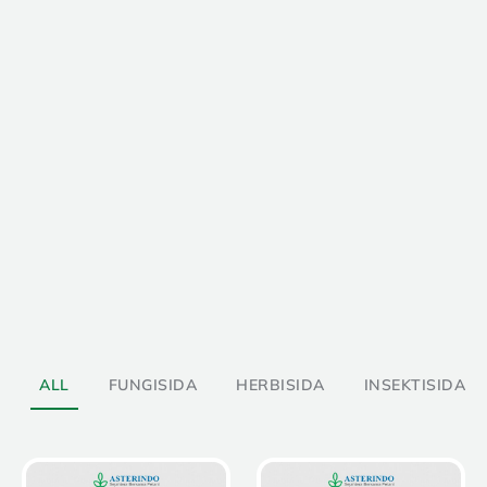
ALL
FUNGISIDA
HERBISIDA
INSEKTISIDA