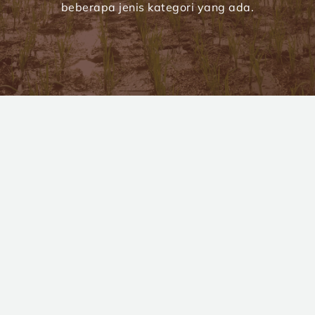
beberapa jenis kategori yang ada.